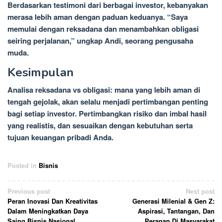
Berdasarkan testimoni dari berbagai investor, kebanyakan
merasa lebih aman dengan paduan keduanya. “Saya
memulai dengan reksadana dan menambahkan obligasi
seiring perjalanan,” ungkap Andi, seorang pengusaha
muda.
Kesimpulan
Analisa reksadana vs obligasi: mana yang lebih aman di
tengah gejolak, akan selalu menjadi pertimbangan penting
bagi setiap investor. Pertimbangkan risiko dan imbal hasil
yang realistis, dan sesuaikan dengan kebutuhan serta
tujuan keuangan pribadi Anda.
Posted in
Bisnis
Post
Previous post
Next post
Peran Inovasi Dan Kreativitas
Generasi Milenial & Gen Z:
navigation
Dalam Meningkatkan Daya
Aspirasi, Tantangan, Dan
Saing Bisnis Nasional
Peranan Di Masyarakat