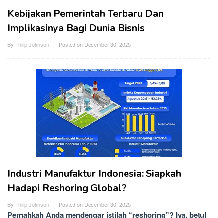
Kebijakan Pemerintah Terbaru Dan
Implikasinya Bagi Dunia Bisnis
By
Philip Johnson
Posted on
December 30, 2025
Industri Manufaktur Indonesia: Siapkah
Hadapi Reshoring Global?
By
Philip Johnson
Posted on
December 30, 2025
Pernahkah Anda mendengar istilah “reshoring”? Iya, betul