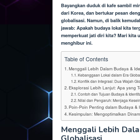
Bayangkan duduk di kafe sambil mi
dari Korea, dan bertukar pesan deng
globalisasi. Namun, di balik kemuda
jawab: Apakah budaya lokal kita ter
memperkuat jati diri kita? Mari kita u
menghibur ini.
Table of Contents
Menggali Lebih Dalam Budaya & Ident
Kebanggaan Lokal dalam Era Globa
Konflik dan Integrasi: Dua Wajah Glo
Eksplorasi Lebih Lanjut: Apa yang T
Contoh dan Tujuan Budaya & Identit
Nilai dan Pengaruh: Menjaga Kesei
Poin-Poin Penting dalam Budaya & I
Kesimpulan: Mengoptimalkan Dinamik
Menggali Lebih Dala
Globalisasi