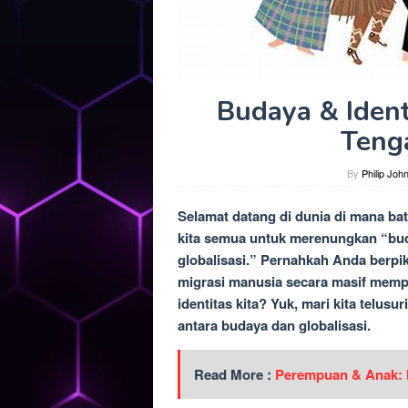
Budaya & Ident
Teng
By
Philip Joh
Selamat datang di dunia di mana b
kita semua untuk merenungkan “buda
globalisasi.” Pernahkah Anda berpi
migrasi manusia secara masif memp
identitas kita? Yuk, mari kita telus
antara budaya dan globalisasi.
Read More :
Perempuan & Anak: H