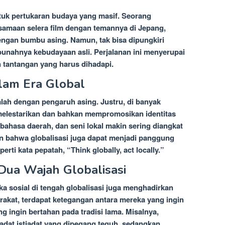
tuk pertukaran budaya yang masif. Seorang
samaan selera film dengan temannya di Jepang,
dengan bumbu asing. Namun, tak bisa dipungkiri
unahnya kebudayaan asli. Perjalanan ini menyerupai
n tantangan yang harus dihadapi.
lam Era Global
alah dengan pengaruh asing. Justru, di banyak
melestarikan dan bahkan mempromosikan identitas
, bahasa daerah, dan seni lokal makin sering diangkat
an bahwa globalisasi juga dapat menjadi panggung
erti kata pepatah, “Think globally, act locally.”
 Dua Wajah Globalisasi
ka sosial di tengah globalisasi juga menghadirkan
rakat, terdapat ketegangan antara mereka yang ingin
g ingin bertahan pada tradisi lama. Misalnya,
adat istiadat yang dipegang teguh, sedangkan