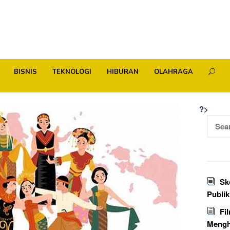
BISNIS
TEKNOLOGI
HIBURAN
OLAHRAGA
?>
Searc
for:
Sk
Publi
Fi
Mengh