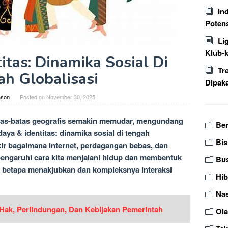
In
Poten
Li
Klub-
itas: Dinamika Sosial Di
Tr
ah Globalisasi
Dipaka
nson
Posted on
November 30, 2025
atas-batas geografis semakin memudar, mengundang
Be
ya & identitas: dinamika sosial di tengah
Bis
kir bagaimana Internet, perdagangan bebas, dan
engaruhi cara kita menjalani hidup dan membentuk
Bu
uri betapa menakjubkan dan kompleksnya interaksi
Hi
Nas
ak, Perlindungan, Dan Kebijakan Pemerintah
Ol