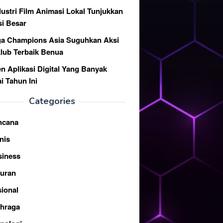
dustri Film Animasi Lokal Tunjukkan
si Besar
ga Champions Asia Suguhkan Aksi
klub Terbaik Benua
en Aplikasi Digital Yang Banyak
i Tahun Ini
Categories
ncana
nis
siness
buran
ional
ahraga