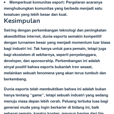
Memperkuat komunitas esport: Pergelaran acaranya
menghubungkan komunitas yang berbeda menjadi satu
kesatuan yang lebih besar dan kuat.
Kesimpulan
Seiring dengan perkembangan teknologi dan peningkatan
aksesibilitas internet, dunia esports semakin kompetitif
dengan turnamen besar yang menjadi momentum luar biasa
bagi industri ini. Tak hanya untuk para pemain, tetapi juga
bagi ekosistem di sekitarnya, seperti penyelenggara,
developer, dan sponsorship. Perkembangan ini adalah
sinyal positif bahwa esports bukanlah tren sesaat,
melainkan sebuah fenomena yang akan terus tumbuh dan
berkembang.
Dunia esports telah membuktikan bahwa ini adalah bukan
hanya tentang “game”, tetapi sebuah industri yang sedang
menuju masa depan lebih cerah. Peluang terbuka luas bagi
generasi muda yang ingin berkarier di bidang ini, baik
sebagai pemain, kreator konten, maupun bagian dari tim