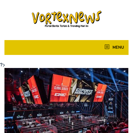
Skip
to
content
MENU
?>