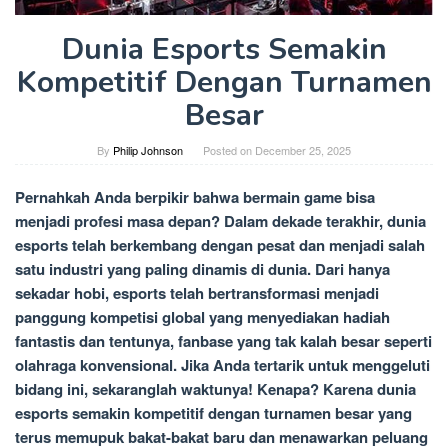
Dunia Esports Semakin
Kompetitif Dengan Turnamen
Besar
By
Philip Johnson
Posted on
December 25, 2025
Pernahkah Anda berpikir bahwa bermain game bisa
menjadi profesi masa depan? Dalam dekade terakhir, dunia
esports telah berkembang dengan pesat dan menjadi salah
satu industri yang paling dinamis di dunia. Dari hanya
sekadar hobi, esports telah bertransformasi menjadi
panggung kompetisi global yang menyediakan hadiah
fantastis dan tentunya, fanbase yang tak kalah besar seperti
olahraga konvensional. Jika Anda tertarik untuk menggeluti
bidang ini, sekaranglah waktunya! Kenapa? Karena dunia
esports semakin kompetitif dengan turnamen besar yang
terus memupuk bakat-bakat baru dan menawarkan peluang