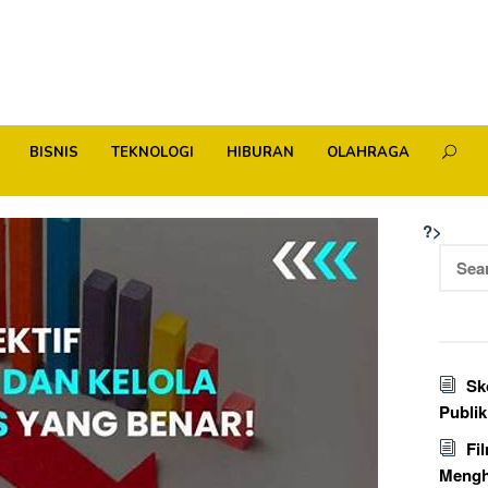
BISNIS
TEKNOLOGI
HIBURAN
OLAHRAGA
?>
Searc
for:
Sk
Publi
Fi
Mengh