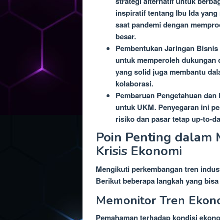
strategi alternatif untuk berb
inspiratif tentang Ibu Ida ya
saat pandemi dengan memprod
besar.
Pembentukan Jaringan Bisnis 
untuk memperoleh dukungan dan
yang solid juga membantu dal
kolaborasi.
Pembaruan Pengetahuan dan K
untuk UKM. Penyegaran ini pe
risiko dan pasar tetap up-to-da
Poin Penting dalam M
Krisis Ekonomi
Mengikuti perkembangan tren industr
Berikut beberapa langkah yang bisa d
Memonitor Tren Ekon
Pemahaman terhadap kondisi ekono