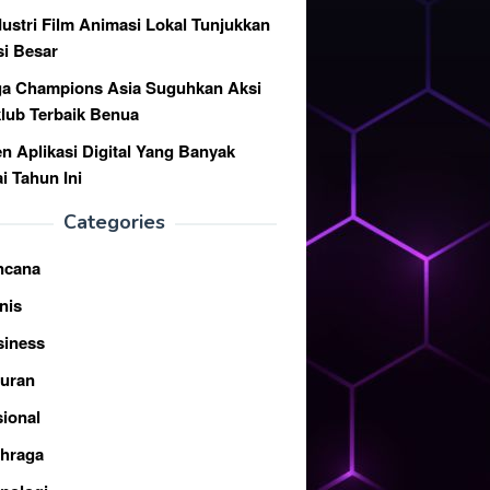
dustri Film Animasi Lokal Tunjukkan
si Besar
ga Champions Asia Suguhkan Aksi
klub Terbaik Benua
en Aplikasi Digital Yang Banyak
i Tahun Ini
Categories
ncana
nis
siness
buran
ional
ahraga