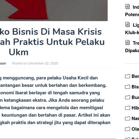
In
Poten
Li
ko Bisnis Di Masa Krisis
Klub-
ah Praktis Untuk Pelaku
Tr
Ukm
Dipaka
nson
Posted on
December 22, 2025
Be
ng mengguncang, para pelaku Usaha Kecil dan
antangan besar untuk bertahan dan berkembang.
Bis
konomi ibarat berlayar di tengah samudra yang
Bu
n ketangkasan ekstra. Jika Anda seorang pelaku
ema bagaimana cara mengelola dan memitigasi
Hi
h keuntungan dan bertahan di pasar. Artikel ini akan
Nas
h praktis dan strategi jitu yang dapat diterapkan
Ol