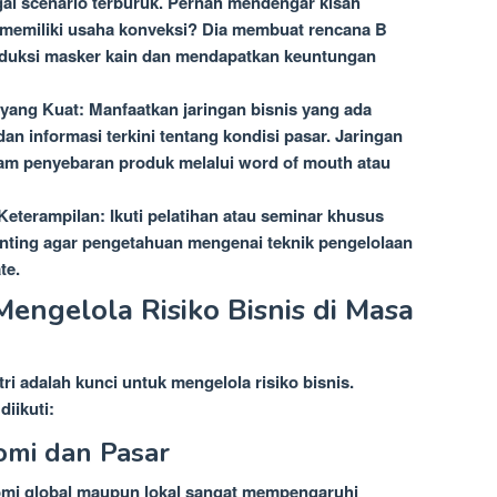
agai scenario terburuk. Pernah mendengar kisah
ng memiliki usaha konveksi? Dia membuat rencana B
uksi masker kain dan mendapatkan keuntungan
yang Kuat:
Manfaatkan jaringan bisnis yang ada
 informasi terkini tentang kondisi pasar. Jaringan
am penyebaran produk melalui word of mouth atau
eterampilan:
Ikuti pelatihan atau seminar khusus
nting agar pengetahuan mengenai teknik pengelolaan
te.
engelola Risiko Bisnis di Masa
i adalah kunci untuk mengelola risiko bisnis.
iikuti:
omi dan Pasar
mi global maupun lokal sangat mempengaruhi