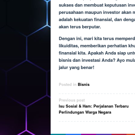
sukses dan membuat keputusan inves
perusahaan maupun investor akan m
adalah kekuatan finansial, dan de
akan terus berputar.
Dengan ini, mari kita terus memper
likuiditas, memberikan perhatian k
finansial kita. Apakah Anda siap u
bisnis dan investasi Anda? Ayo mul
jalur yang benar!
Posted in
Bisnis
Post
Previous post
Isu Sosial & Ham: Perjalanan Terbaru
navigation
Perlindungan Warga Negara