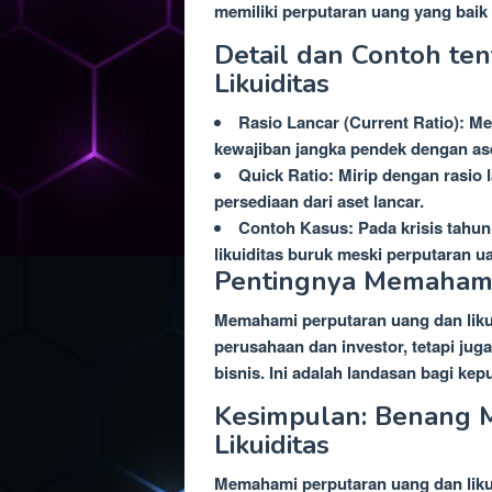
memiliki perputaran uang yang bai
Detail dan Contoh te
Likuiditas
Rasio Lancar (Current Ratio):
kewajiban jangka pendek dengan aset
Quick Ratio: Mirip dengan rasio 
persediaan dari aset lancar.
Contoh Kasus: Pada krisis tahun
likuiditas buruk meski perputaran u
Pentingnya Memahami 
Memahami perputaran uang dan liku
perusahaan dan investor, tetapi jug
bisnis. Ini adalah landasan bagi k
Kesimpulan: Benang 
Likuiditas
Memahami perputaran uang dan likui