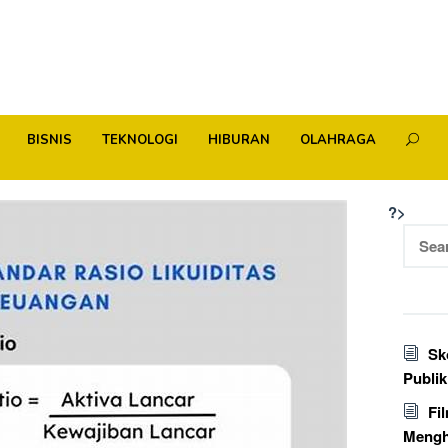
BISNIS
TEKNOLOGI
HIBURAN
OLAHRAGA
?>
Searc
for:
Sk
Publi
Fi
Mengh