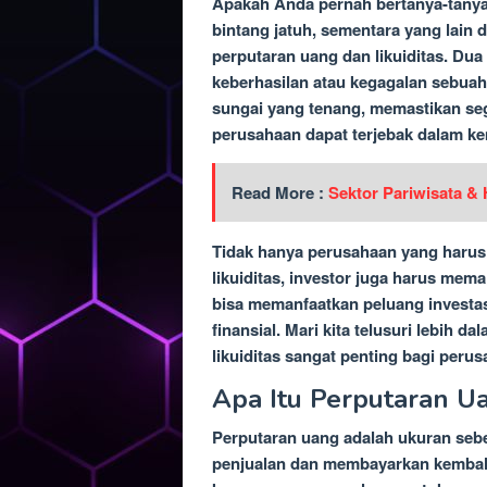
Apakah Anda pernah bertanya-tanya
bintang jatuh, sementara yang lain
perputaran uang dan likuiditas. Dua 
keberhasilan atau kegagalan sebuah 
sungai yang tenang, memastikan seg
perusahaan dapat terjebak dalam ke
Read More :
Sektor Pariwisata & 
Tidak hanya perusahaan yang haru
likuiditas, investor juga harus me
bisa memanfaatkan peluang investa
finansial. Mari kita telusuri lebi
likuiditas sangat penting bagi perus
Apa Itu Perputaran Ua
Perputaran uang adalah ukuran seb
penjualan dan membayarkan kembali l