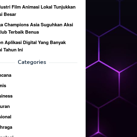
dustri Film Animasi Lokal Tunjukkan
si Besar
ga Champions Asia Suguhkan Aksi
klub Terbaik Benua
en Aplikasi Digital Yang Banyak
i Tahun Ini
Categories
ncana
nis
siness
buran
ional
ahraga