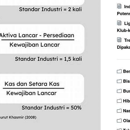
In
Poten
Li
Klub-
Tr
Dipaka
Be
Bis
Bu
Hi
Nas
Ol