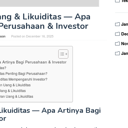
Tek
ng & Likuiditas — Apa
 Perusahaan & Investor
Jan
De
nson
Posted on
December 16, 2025
No
Jan
 Artinya Bagi Perusahaan & Investor
tas?
tas Penting Bagi Perusahaan?
ditas Mempengaruhi Investor?
n Uang & Likuiditas
ng & Likuiditas
an Uang & Likuiditas
ikuiditas — Apa Artinya Bagi
or