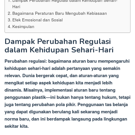
Dampak Perubahan Regulasi dalam Kehidupan Sehari-
Hari
Bagaimana Peraturan Baru Mengubah Kebiasaan
Efek Emosional dan Sosial
Kesimpulan
Dampak Perubahan Regulasi
dalam Kehidupan Sehari-Hari
Perubahan regulasi: bagaimana aturan baru mempengaruhi
kehidupan sehari-hari adalah pertanyaan yang semakin
relevan. Dunia bergerak cepat, dan aturan-aturan yang
mengikat setiap aspek kehidupan kita menjadi lebih
dinamis. Misalnya, implementasi aturan baru tentang
penggunaan plastik—ini bukan hanya tentang hukum, tetapi
juga tentang perubahan pola pikir. Penggunaan tas belanja
yang dapat digunakan berulang kali sekarang menjadi
norma baru, dan ini berdampak langsung pada lingkungan
sekitar kita.