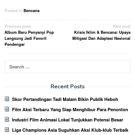
Posted in
Bencana
Post
Previous post
Next post
Album Baru Penyanyi Pop
Krisis Iklim & Bencana: Upaya
navigation
Langsung Jadi Favorit
Mitigasi Dan Adaptasi Nasional
Pendengar
Search
for:
Recent Posts
Skor Pertandingan Tadi Malam Bikin Publik Heboh
Film Aksi Terbaru Yang Siap Menghibur Para Penonton
Industri Film Animasi Lokal Tunjukkan Potensi Besar
Liga Champions Asia Suguhkan Aksi Klub-klub Terbaik