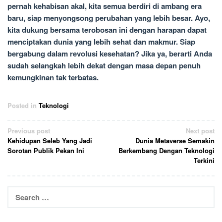
pernah kehabisan akal, kita semua berdiri di ambang era
baru, siap menyongsong perubahan yang lebih besar. Ayo,
kita dukung bersama terobosan ini dengan harapan dapat
menciptakan dunia yang lebih sehat dan makmur. Siap
bergabung dalam revolusi kesehatan? Jika ya, berarti Anda
sudah selangkah lebih dekat dengan masa depan penuh
kemungkinan tak terbatas.
Posted in
Teknologi
Post
Previous post
Next post
Kehidupan Seleb Yang Jadi
Dunia Metaverse Semakin
navigation
Sorotan Publik Pekan Ini
Berkembang Dengan Teknologi
Terkini
Search
for: