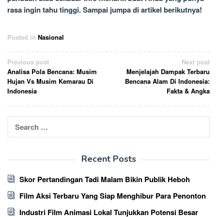
rasa ingin tahu tinggi. Sampai jumpa di artikel berikutnya!
Posted in
Nasional
Post
Previous post
Next post
Analisa Pola Bencana: Musim
Menjelajah Dampak Terbaru
navigation
Hujan Vs Musim Kemarau Di
Bencana Alam Di Indonesia:
Indonesia
Fakta & Angka
Search
for:
Recent Posts
Skor Pertandingan Tadi Malam Bikin Publik Heboh
Film Aksi Terbaru Yang Siap Menghibur Para Penonton
Industri Film Animasi Lokal Tunjukkan Potensi Besar