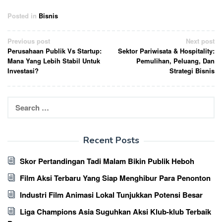
Posted in
Bisnis
Post
Previous post
Next post
Perusahaan Publik Vs Startup:
Sektor Pariwisata & Hospitality:
navigation
Mana Yang Lebih Stabil Untuk
Pemulihan, Peluang, Dan
Investasi?
Strategi Bisnis
Search
for:
Recent Posts
Skor Pertandingan Tadi Malam Bikin Publik Heboh
Film Aksi Terbaru Yang Siap Menghibur Para Penonton
Industri Film Animasi Lokal Tunjukkan Potensi Besar
Liga Champions Asia Suguhkan Aksi Klub-klub Terbaik