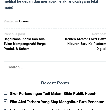
melihat ke depan dan menapaki jejak langkah yang lebih
maju!
Posted in
Bisnis
Post
Previous post
Next post
Bagaimana Inflasi Dan Nilai
Konten Kreator Lokal Bawa
navigation
Tukar Mempengaruhi Harga
Hiburan Baru Ke Platform
Produk & Saham
Digital
Search
for:
Recent Posts
Skor Pertandingan Tadi Malam Bikin Publik Heboh
Film Aksi Terbaru Yang Siap Menghibur Para Penonton
Industri Film Animasi Lokal Tunjukkan Potensi Besar